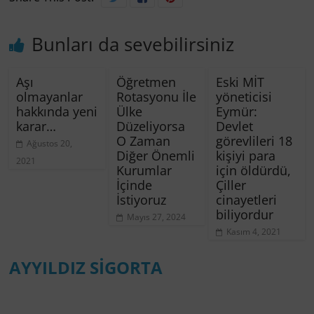
Bunları da sevebilirsiniz
Aşı
Öğretmen
Eski MİT
olmayanlar
Rotasyonu İle
yöneticisi
hakkında yeni
Ülke
Eymür:
karar…
Düzeliyorsa
Devlet
O Zaman
görevlileri 18
Ağustos 20,
Diğer Önemli
kişiyi para
2021
Kurumlar
için öldürdü,
İçinde
Çiller
İstiyoruz
cinayetleri
biliyordur
Mayıs 27, 2024
Kasım 4, 2021
AYYILDIZ SİGORTA