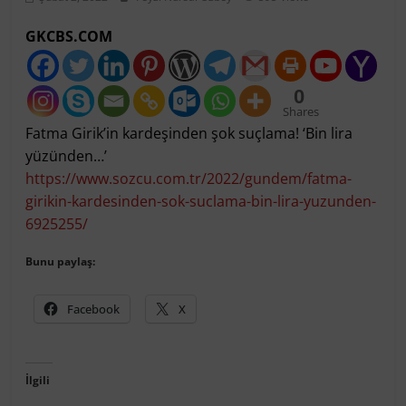
GKCBS.COM
0
Shares
Fatma Girik’in kardeşinden şok suçlama! ‘Bin lira
yüzünden…’
https://www.sozcu.com.tr/2022/gundem/fatma-
girikin-kardesinden-sok-suclama-bin-lira-yuzunden-
6925255/
Bunu paylaş:
Facebook
X
İlgili