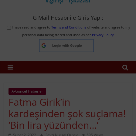
v.girişi
-
İşkazası
G Mail Hesabı ile Giriş Yap :
I have read and agree to
Terms and Conditions
of website and agree to my
personal data being stored and used as per
Privacy Policy
Login with
Google
A-Güncel Haberler
Fatma Girik’in
kardeşinden şok suçlama!
‘Bin lira yüzünden…’
Şubat 2, 2022
Feyzi Nursal Özbey
595 Views