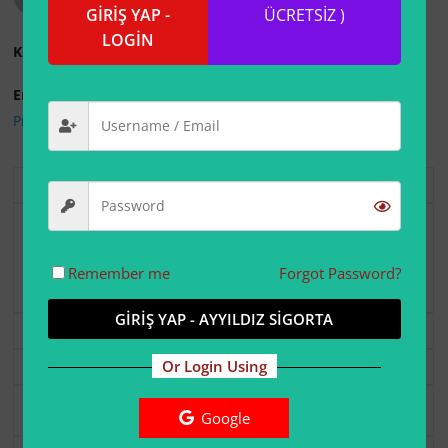
GİRİŞ YAP -
ÜCRETSİZ )
LOGİN
Kullanıcı Adı:
Email:
Profili Düzenle
|
Parola Değiştir
|
Çıkış Yap
1 Year Membership
USD 12.00
şimdi.
Üyelik 1 Yıl'den
Remember me
Forgot Password?
sonra sona erer.
GİRİŞ YAP - AYYILDIZ SİGORTA
Seç
Or Login Using
Premium
USD 30.00
şimdi.
Google