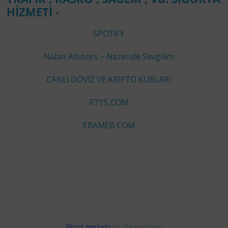
HİZMETİ
-
SPOTİFY
Nalan Altınörs – Nazende Sevgilim
CANLI DÖVİZ VE KRİPTO KURLARI
RTY5.COM
EBAMEB.COM
World markets
by TradingView