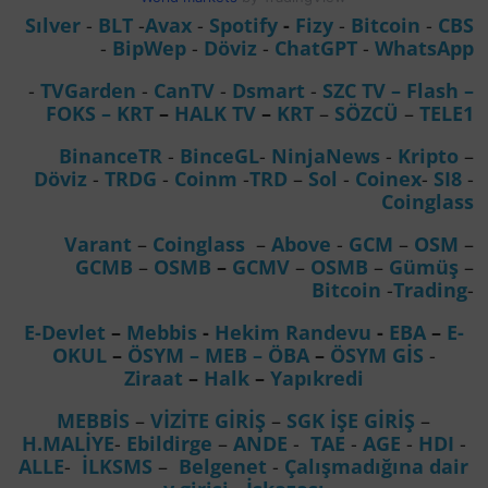
Sılver
-
BLT
-
Avax
-
Spotify
-
Fizy
-
Bitcoin
-
CBS
-
BipWep
-
Döviz
-
ChatGPT
-
WhatsApp
-
TVGarden
-
CanTV
-
Dsmart
-
SZC TV –
Flash –
FOKS
–
KRT
–
HALK TV
–
KRT
–
SÖZCÜ
–
TELE1
BinanceTR
-
BinceGL
-
NinjaNews
-
Kripto
–
Döviz
-
TRDG
-
Coinm
-
TRD
–
Sol
-
Coinex
-
SI8
-
Coinglass
Varant
–
Coinglass
–
Above
-
GCM
–
OSM
–
GCMB
–
OSMB
–
GCMV
–
OSMB
–
Gümüş
–
Bitcoin
-
Trading
-
E-Devlet
–
Mebbis
-
Hekim Randevu
-
EBA
–
E-
OKUL
–
ÖSYM
– MEB
– ÖBA
–
ÖSYM GİS
-
Ziraat
–
Halk
–
Yapıkredi
MEBBİS
–
VİZİTE GİRİŞ
–
SGK İŞE GİRİŞ
–
H.MALİYE
-
Ebildirge
–
ANDE
-
TAE
-
AGE
-
HDI
-
ALLE
-
İLKSMS
–
Belgenet
-
Çalışmadığına dair