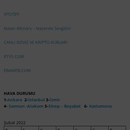
SPOTİFY
Nalan Altınörs – Nazende Sevgilim
CANLI DÖVİZ VE KRİPTO KURLARI
RTY5.COM
EBAMEB.COM
HAVA DURUMU
1-
Ankara
2-
İstanbul
3-
İzmir
4-
Samsun -Atakum
5-
Sinop – Boyabat
6-
Kastamonu
Şubat 2022