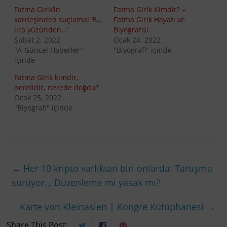
Fatma Girik’in
Fatma Girik Kimdir? –
kardeşinden suçlama! ‘Bin
Fatma Girik Hayatı ve
lira yüzünden…’
Biyografisi
Şubat 2, 2022
Ocak 24, 2022
"A-Güncel Haberler"
"Biyografi" içinde
içinde
Fatma Girik kimdir,
nerelidir, nerede doğdu?
Ocak 25, 2022
"Biyografi" içinde
←
Her 10 kripto varlıktan biri onlarda: Tartışma
sürüyor… Düzenleme mi yasak mı?
Karte von Kleinasien | Kongre Kütüphanesi
→
Share This Post: