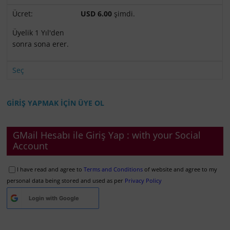
USD 6.00
şimdi.
Üyelik 1 Yıl'den
sonra sona erer.
Seç
GİRİŞ YAPMAK İÇİN ÜYE OL
GMail Hesabı ile Giriş Yap : with your Social
Account
I have read and agree to
Terms and Conditions
of website and agree to my
personal data being stored and used as per
Privacy Policy
Login with
Google