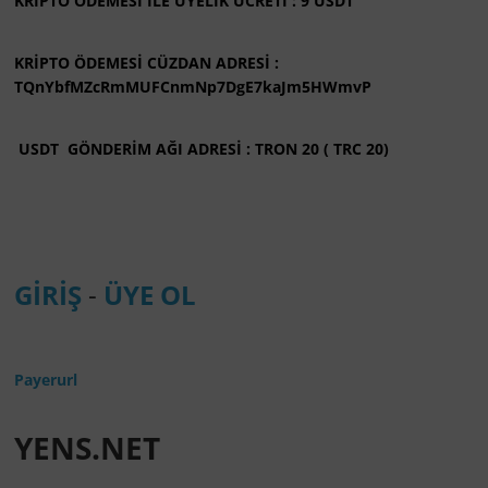
KRİPTO ÖDEMESİ İLE ÜYELİK ÜCRETİ : 9 USDT
KRİPTO ÖDEMESİ CÜZDAN ADRESİ :
TQnYbfMZcRmMUFCnmNp7DgE7kaJm5HWmvP
USDT GÖNDERİM AĞI ADRESİ : TRON 20 ( TRC 20)
GİRİŞ
-
ÜYE OL
Payerurl
YENS.NET