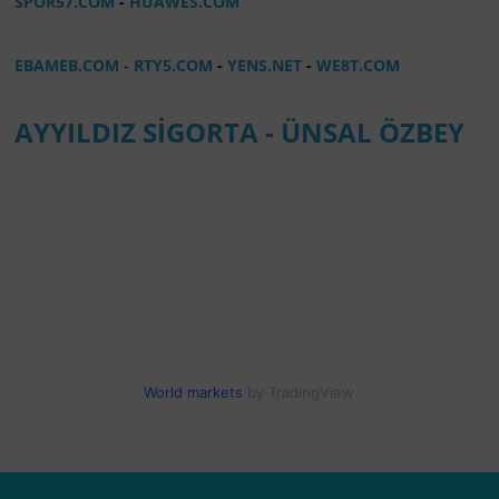
SPOR57.COM
-
HUAWES.COM
EBAMEB.COM
-
RTY5.COM
-
YENS.NET
-
WE8T.COM
AYYILDIZ SİGORTA - ÜNSAL ÖZBEY
World markets
by TradingView