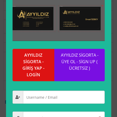
Seç
Free
Ücretsiz
.
Seç
Geography
AYYILDIZ
AYYILDIZ SİGORTA -
USD 6.00
şimdi.
SİGORTA -
ÜYE OL - SİGN UP (
Üyelik 1 Yıl'den
GİRİŞ YAP -
ÜCRETSİZ )
sonra sona erer.
LOGİN
Seç
BigAltın
-
Binance
-
Güncel Döviz