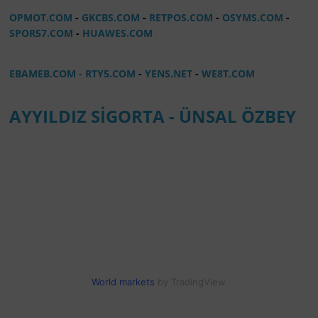
OPMOT.COM
-
GKCBS.COM
-
RETPOS.COM
-
OSYMS.COM
-
SPOR57.COM
-
HUAWES.COM
EBAMEB.COM
-
RTY5.COM
-
YENS.NET
-
WE8T.COM
AYYILDIZ SİGORTA - ÜNSAL ÖZBEY
World markets
by TradingView