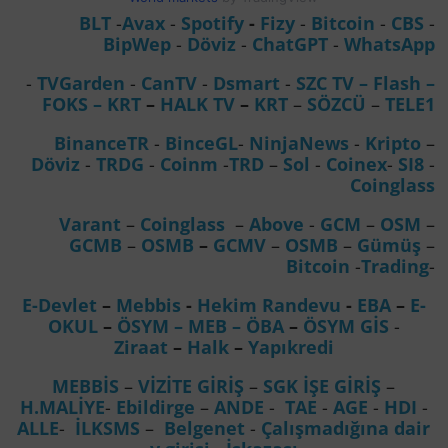
BLT
-
Avax
-
Spotify
-
Fizy
-
Bitcoin
-
CBS
-
BipWep
-
Döviz
-
ChatGPT
-
WhatsApp
-
TVGarden
-
CanTV
-
Dsmart
-
SZC TV –
Flash –
FOKS
–
KRT
–
HALK TV
–
KRT
–
SÖZCÜ
–
TELE1
BinanceTR
-
BinceGL
-
NinjaNews
-
Kripto
–
Döviz
-
TRDG
-
Coinm
-
TRD
–
Sol
-
Coinex
-
SI8
-
Coinglass
Varant
–
Coinglass
–
Above
-
GCM
–
OSM
–
GCMB
–
OSMB
–
GCMV
–
OSMB
–
Gümüş
–
Bitcoin
-
Trading
-
E-Devlet
–
Mebbis
-
Hekim Randevu
-
EBA
–
E-
OKUL
–
ÖSYM
– MEB
– ÖBA
–
ÖSYM GİS
-
Ziraat
–
Halk
–
Yapıkredi
MEBBİS
–
VİZİTE GİRİŞ
–
SGK İŞE GİRİŞ
–
H.MALİYE
-
Ebildirge
–
ANDE
-
TAE
-
AGE
-
HDI
-
ALLE
-
İLKSMS
–
Belgenet
-
Çalışmadığına dair