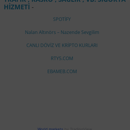
HİZMETİ
-
SPOTİFY
Nalan Altınörs – Nazende Sevgilim
CANLI DÖVİZ VE KRİPTO KURLARI
RTY5.COM
EBAMEB.COM
World markets
by TradingView