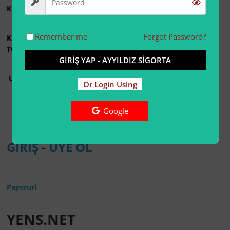
KRİPTO ÖDEMESİ İLE ÜYELİK ÜCRETİ : 9 USDT
Remember me
Forgot Password?
KRİPTO ÖDEMESİ CÜZDAN ADRESİ :
TQnYbfMZcRmMUFCnmNp7DgE7kaJm5HWmvP
GİRİŞ YAP - AYYILDIZ SİGORTA
USDT GÖNDERİM AĞI ADRESİ : TRON 20 ( TRC 20)
Or Login Using
Google
GİRİŞ
-
ÜYE OL
Payerurl
YENS.NET