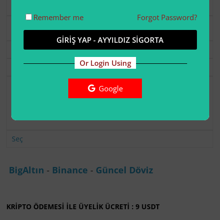
Free
Remember me
Forgot Password?
Ücretsiz
.
GİRİŞ YAP - AYYILDIZ SİGORTA
Seç
Or Login Using
Geography
USD 6.00
şimdi.
Google
Üyelik 1 Yıl'den
sonra sona erer.
Seç
BigAltın
-
Binance
-
Güncel Döviz
KRİPTO ÖDEMESİ İLE ÜYELİK ÜCRETİ : 9 USDT