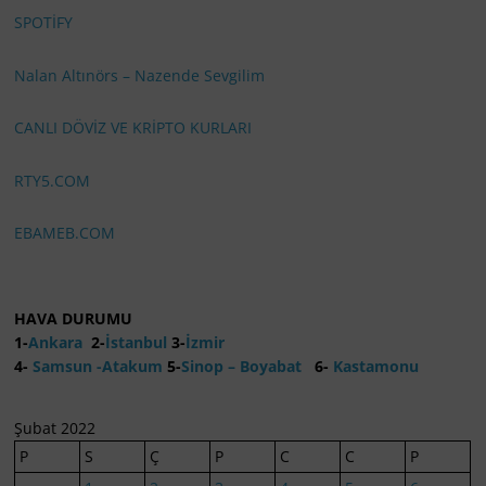
SPOTİFY
Nalan Altınörs – Nazende Sevgilim
CANLI DÖVİZ VE KRİPTO KURLARI
RTY5.COM
EBAMEB.COM
HAVA DURUMU
1-
Ankara
2-
İstanbul
3-
İzmir
4-
Samsun -Atakum
5-
Sinop – Boyabat
6-
Kastamonu
Şubat 2022
P
S
Ç
P
C
C
P