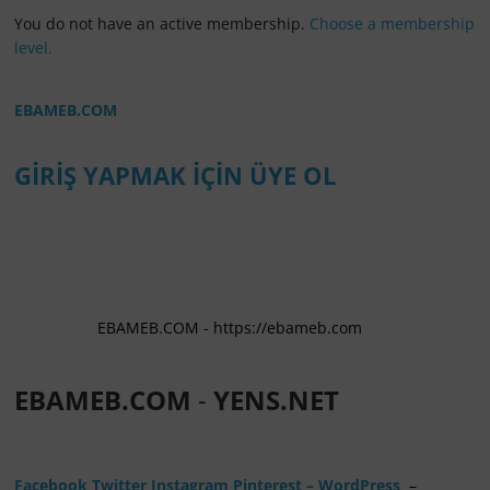
You do not have an active membership.
Choose a membership
level.
EBAMEB.COM
GİRİŞ YAPMAK İÇİN ÜYE OL
https://
EBAMEB.COM - https://ebameb.com
EBAMEB.COM
-
YENS.NET
Facebook
Twitter
Instagram
Pinterest
– WordPress
–