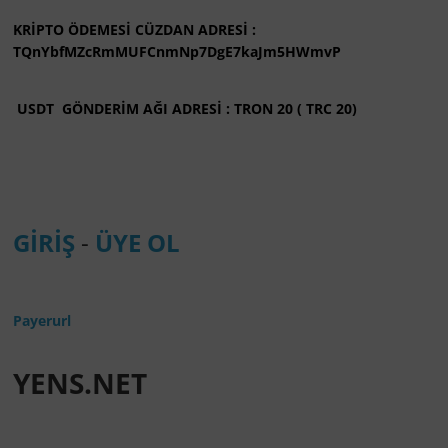
KRİPTO ÖDEMESİ CÜZDAN ADRESİ :
TQnYbfMZcRmMUFCnmNp7DgE7kaJm5HWmvP
USDT GÖNDERİM AĞI ADRESİ : TRON 20 ( TRC 20)
GİRİŞ
-
ÜYE OL
Payerurl
YENS.NET