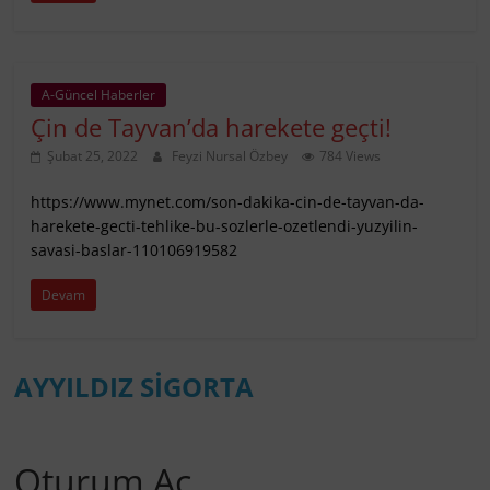
A-Güncel Haberler
Çin de Tayvan’da harekete geçti!
Şubat 25, 2022
Feyzi Nursal Özbey
784 Views
https://www.mynet.com/son-dakika-cin-de-tayvan-da-
harekete-gecti-tehlike-bu-sozlerle-ozetlendi-yuzyilin-
savasi-baslar-110106919582
Devam
AYYILDIZ SİGORTA
Oturum Aç