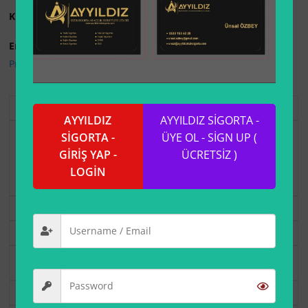
Kullanıcı Adı:
Email:
Profili Düzenle
|
Parola Değiştir
|
Çıkış Yap
1 Year Membership
AYYILDIZ
AYYILDIZ SİGORTA -
USD 12.00
şimdi.
SİGORTA -
ÜYE OL - SİGN UP (
GİRİŞ YAP -
ÜCRETSİZ )
Üyelik 1 Yıl'den
LOGİN
sonra sona erer.
Seç
Premium
USD 30.00
şimdi.
Seç