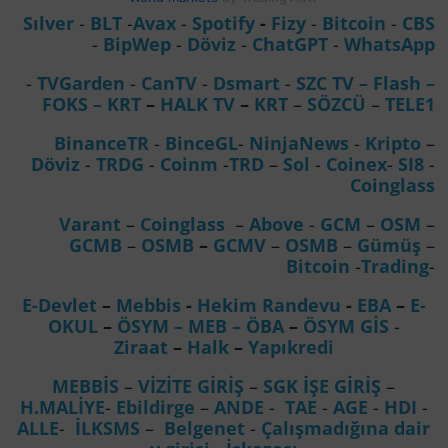
Sılver
-
BLT
-
Avax
-
Spotify
-
Fizy
-
Bitcoin
-
CBS
-
BipWep
-
Döviz
-
ChatGPT
-
WhatsApp
-
TVGarden
-
CanTV
-
Dsmart
-
SZC TV –
Flash –
FOKS
–
KRT
–
HALK TV
–
KRT
–
SÖZCÜ
–
TELE1
BinanceTR
-
BinceGL
-
NinjaNews
-
Kripto
–
Döviz
-
TRDG
-
Coinm
-
TRD
–
Sol
-
Coinex
-
SI8
-
Coinglass
Varant
–
Coinglass
–
Above
-
GCM
–
OSM
–
GCMB
–
OSMB
–
GCMV
–
OSMB
–
Gümüş
–
Bitcoin
-
Trading
-
E-Devlet
–
Mebbis
-
Hekim Randevu
-
EBA
–
E-
OKUL
–
ÖSYM
– MEB
– ÖBA
–
ÖSYM GİS
-
Ziraat
–
Halk
–
Yapıkredi
MEBBİS
–
VİZİTE GİRİŞ
–
SGK İŞE GİRİŞ
–
H.MALİYE
-
Ebildirge
–
ANDE
-
TAE
-
AGE
-
HDI
-
ALLE
-
İLKSMS
–
Belgenet
-
Çalışmadığına dair