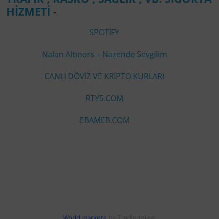
HİZMETİ
-
SPOTİFY
Nalan Altınörs – Nazende Sevgilim
CANLI DÖVİZ VE KRİPTO KURLARI
RTY5.COM
EBAMEB.COM
World markets
by TradingView