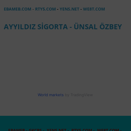
EBAMEB.COM
-
RTY5.COM
-
YENS.NET
-
WE8T.COM
AYYILDIZ SİGORTA - ÜNSAL ÖZBEY
World markets
by TradingView
EBAMEB -
GKCBS -
YENS.NET
-
RTY5.COM -
WE8T.COM
-