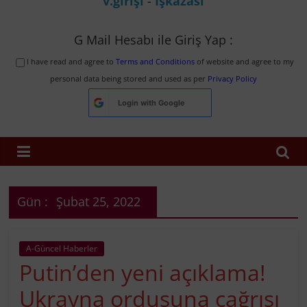
v.girişi
-
İşkazası
G Mail Hesabı ile Giriş Yap :
I have read and agree to
Terms and Conditions
of website and agree to my
personal data being stored and used as per
Privacy Policy
Login with
Google
Gün :
Şubat 25, 2022
A-Güncel Haberler
Putin’den yeni açıklama!
Ukrayna ordusuna çağrısı