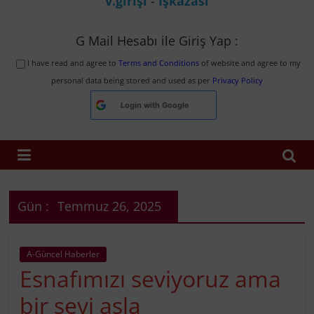
v.girişi
-
İşkazası
G Mail Hesabı ile Giriş Yap :
I have read and agree to
Terms and Conditions
of website and agree to my
personal data being stored and used as per
Privacy Policy
Login with
Google
Gün :
Temmuz 26, 2025
A-Güncel Haberler
Esnafımızı seviyoruz ama
bir şeyi asla