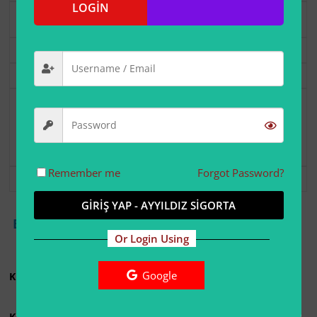
LOGİN
Ücretsiz
.
Seç
Geography
USD 6.00
şimdi.
Üyelik 1 Yıl'den
sonra sona erer.
Remember me
Forgot Password?
Seç
GİRİŞ YAP - AYYILDIZ SİGORTA
BigAltın
-
Binance
-
Güncel Döviz
Or Login Using
Google
KRİPTO ÖDEMESİ İLE ÜYELİK ÜCRETİ : 9 USDT
KRİPTO ÖDEMESİ CÜZDAN ADRESİ :