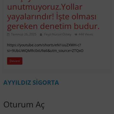
unutmuyoruz.Yollar
yayalarındır! İşte olması
gereken denetim budur.
Temmuz 26, 2025
Feyzi Nursal Özbey
444 Views
https://youtube.com/shorts/eN1uuZXWH-c?
si=9UbLiWQMRc0xU9a6&utm_source=ZTQxO
Devam
AYYILDIZ SİGORTA
Oturum Aç