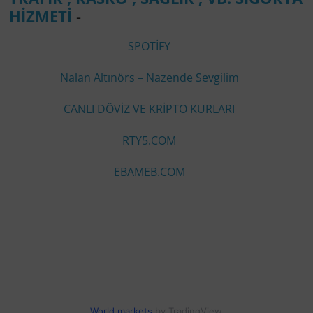
HİZMETİ
-
SPOTİFY
Nalan Altınörs – Nazende Sevgilim
CANLI DÖVİZ VE KRİPTO KURLARI
RTY5.COM
EBAMEB.COM
World markets
by TradingView