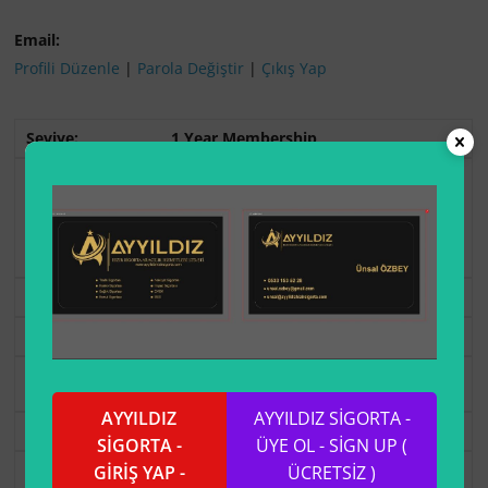
Email:
Profili Düzenle
|
Parola Değiştir
|
Çıkış Yap
1 Year Membership
USD 12.00
şimdi.
Üyelik 1 Yıl'den
sonra sona erer.
Seç
Premium
USD 30.00
şimdi.
AYYILDIZ
AYYILDIZ SİGORTA -
Seç
SİGORTA -
ÜYE OL - SİGN UP (
Free
GİRİŞ YAP -
ÜCRETSİZ )