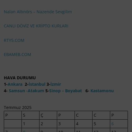
Nalan Altınörs – Nazende Sevgilim
CANLI DÖVİZ VE KRİPTO KURLARI
RTY5.COM
EBAMEB.COM
HAVA DURUMU
1-
Ankara
2-
İstanbul
3-
İzmir
4-
Samsun -Atakum
5-
Sinop – Boyabat
6-
Kastamonu
Temmuz 2025
P
S
Ç
P
C
C
P
1
2
3
4
5
6