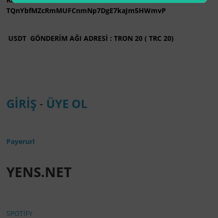
TQnYbfMZcRmMUFCnmNp7DgE7kaJm5HWmvP
USDT GÖNDERİM AĞI ADRESİ : TRON 20 ( TRC 20)
GİRİŞ
-
ÜYE OL
Payerurl
YENS.NET
SPOTİFY