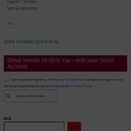
Üyelik 1 Yıl'den
sonra sona erer.
Seç
GİRİŞ YAPMAK İÇİN ÜYE OL
GMail Hesabı ile Giriş Yap : with your Social
Account
I have read and agree to
Terms and Conditions
of website and agree to my
personal data being stored and used as per
Privacy Policy
Login with
Google
Ara
Ara