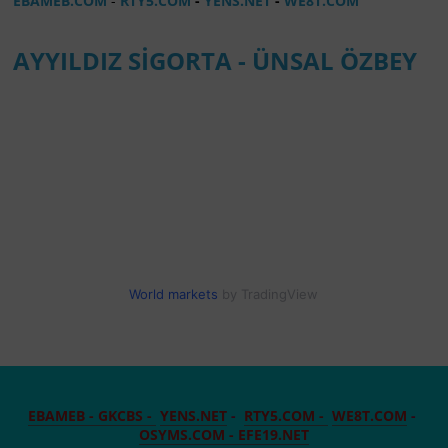
EBAMEB.COM
-
RTY5.COM
-
YENS.NET
-
WE8T.COM
AYYILDIZ SİGORTA - ÜNSAL ÖZBEY
World markets
by TradingView
EBAMEB -
GKCBS -
YENS.NET
-
RTY5.COM -
WE8T.COM
-
OSYMS.COM -
EFE19.NET