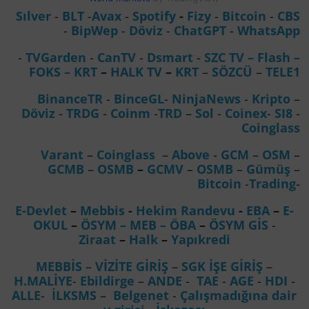
Sılver
-
BLT
-
Avax
-
Spotify
-
Fizy
-
Bitcoin
-
CBS
-
BipWep
-
Döviz
-
ChatGPT
-
WhatsApp
-
TVGarden
-
CanTV
-
Dsmart
-
SZC TV –
Flash –
FOKS
–
KRT
–
HALK TV
–
KRT
–
SÖZCÜ
–
TELE1
BinanceTR
-
BinceGL
-
NinjaNews
-
Kripto
–
Döviz
-
TRDG
-
Coinm
-
TRD
–
Sol
-
Coinex
-
SI8
-
Coinglass
Varant
–
Coinglass
–
Above
-
GCM
–
OSM
–
GCMB
–
OSMB
–
GCMV
–
OSMB
–
Gümüş
–
Bitcoin
-
Trading
-
E-Devlet
–
Mebbis
-
Hekim Randevu
-
EBA
–
E-
OKUL
–
ÖSYM
– MEB
– ÖBA
–
ÖSYM GİS
-
Ziraat
–
Halk
–
Yapıkredi
MEBBİS
–
VİZİTE GİRİŞ
–
SGK İŞE GİRİŞ
–
H.MALİYE
-
Ebildirge
–
ANDE
-
TAE
-
AGE
-
HDI
-
ALLE
-
İLKSMS
–
Belgenet
-
Çalışmadığına dair