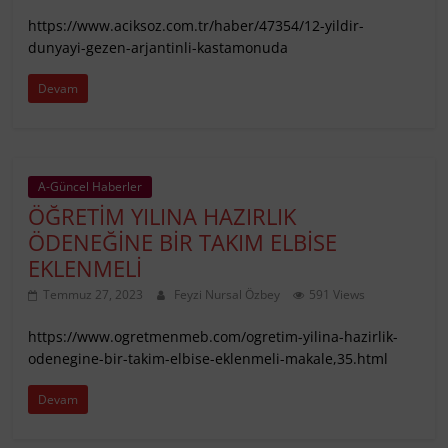
https://www.aciksoz.com.tr/haber/47354/12-yildir-
dunyayi-gezen-arjantinli-kastamonuda
Devam
A-Güncel Haberler
ÖĞRETİM YILINA HAZIRLIK
ÖDENEĞİNE BİR TAKIM ELBİSE
EKLENMELİ
Temmuz 27, 2023
Feyzi Nursal Özbey
591 Views
https://www.ogretmenmeb.com/ogretim-yilina-hazirlik-
odenegine-bir-takim-elbise-eklenmeli-makale,35.html
Devam