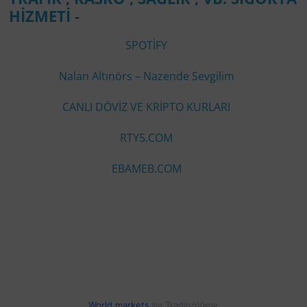
HİZMETİ
-
SPOTİFY
Nalan Altınörs – Nazende Sevgilim
CANLI DÖVİZ VE KRİPTO KURLARI
RTY5.COM
EBAMEB.COM
World markets
by TradingView