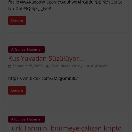
fbclid=IwAR3eopW_9p9vRYAd9hwdAlrGIjd0PDBPk7YGarCe
NtnDhlP3Q0tjS_f_fy0#
Devam
A-Güncel Haberler
Kuş Yuvadan Süzülüyor…
Temmuz 25, 2023
Feyzi Nursal Özbey
614 Views
https://vm.tiktok.com/ZM2gGmb8E/
Devam
A-Güncel Haberler
Türk Tarımını bitirmeye çalışan kripto