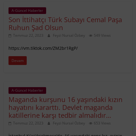
A-Güncel Haberler
Son İttihatçı Türk Subayı Cemal Paşa
Ruhun Şad Olsun
Temmuz 22, 2023
Feyzi Nursal Özbey
549 Views
https://vm.tiktok.com/ZM2br1RgP/
Devam
A-Güncel Haberler
Maganda kurşunu 16 yaşındaki kızın
hayatını kararttı. Devlet maganda
katillerine karşı tedbir almalıdır…
Temmuz 22, 2023
Feyzi Nursal Özbey
653 Views
İstanbul Küçükçekmece’de, 16 yaşındaki genç kız, evinin