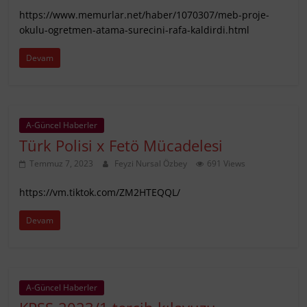
https://www.memurlar.net/haber/1070307/meb-proje-
okulu-ogretmen-atama-surecini-rafa-kaldirdi.html
Devam
A-Güncel Haberler
Türk Polisi x Fetö Mücadelesi
Temmuz 7, 2023
Feyzi Nursal Özbey
691 Views
https://vm.tiktok.com/ZM2HTEQQL/
Devam
A-Güncel Haberler