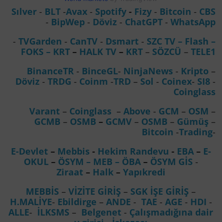
Sılver
-
BLT
-
Avax
-
Spotify
-
Fizy
-
Bitcoin
-
CBS
-
BipWep
-
Döviz
-
ChatGPT
-
WhatsApp
-
TVGarden
-
CanTV
-
Dsmart
-
SZC TV –
Flash –
FOKS
–
KRT
–
HALK TV
–
KRT
–
SÖZCÜ
–
TELE1
BinanceTR
-
BinceGL
-
NinjaNews
-
Kripto
–
Döviz
-
TRDG
-
Coinm
-
TRD
–
Sol
-
Coinex
-
SI8
-
Coinglass
Varant
–
Coinglass
–
Above
-
GCM
–
OSM
–
GCMB
–
OSMB
–
GCMV
–
OSMB
–
Gümüş
–
Bitcoin
-
Trading
-
E-Devlet
–
Mebbis
-
Hekim Randevu
-
EBA
–
E-
OKUL
–
ÖSYM
– MEB
– ÖBA
–
ÖSYM GİS
-
Ziraat
–
Halk
–
Yapıkredi
MEBBİS
–
VİZİTE GİRİŞ
–
SGK İŞE GİRİŞ
–
H.MALİYE
-
Ebildirge
–
ANDE
-
TAE
-
AGE
-
HDI
-
ALLE
-
İLKSMS
–
Belgenet
-
Çalışmadığına dair