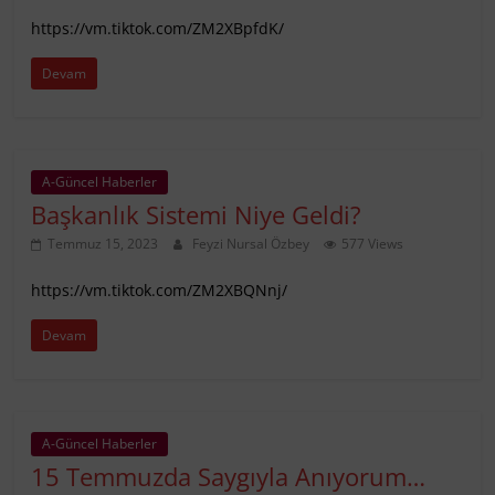
https://vm.tiktok.com/ZM2XBpfdK/
Devam
A-Güncel Haberler
Başkanlık Sistemi Niye Geldi?
Temmuz 15, 2023
Feyzi Nursal Özbey
577 Views
https://vm.tiktok.com/ZM2XBQNnj/
Devam
A-Güncel Haberler
15 Temmuzda Saygıyla Anıyorum…