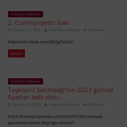
A-Güncel Haberler
2. Cumhuriyetin İlanı
Temmuz 25, 2023
Feyzi Nursal Özbey
598 Views
https://vm.tiktok.com/ZM2g7sGGo/
Devam
A-Güncel Haberler
Taşköprü Sarımsağı’nın 2023 güncel
fiyatları belli oldu…
Temmuz 25, 2023
Feyzi Nursal Özbey
688 Views
https://taskoprupostasi.com/2023/07/25/sarimsak-
pazarinda-kantar-kuyrugu-olustu/?