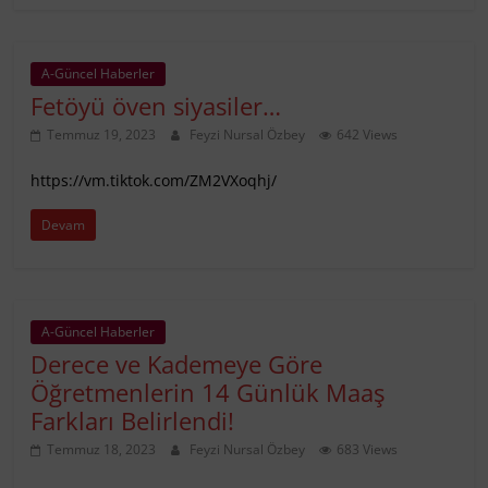
A-Güncel Haberler
Fetöyü öven siyasiler…
Temmuz 19, 2023
Feyzi Nursal Özbey
642 Views
https://vm.tiktok.com/ZM2VXoqhj/
Devam
A-Güncel Haberler
Derece ve Kademeye Göre
Öğretmenlerin 14 Günlük Maaş
Farkları Belirlendi!
Temmuz 18, 2023
Feyzi Nursal Özbey
683 Views