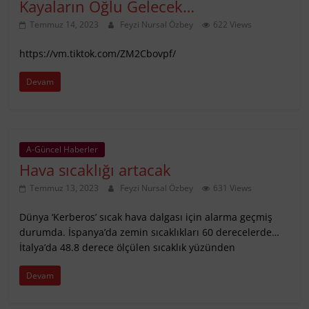
Kayaların Oğlu Gelecek…
Temmuz 14, 2023
Feyzi Nursal Özbey
622 Views
https://vm.tiktok.com/ZM2Cbovpf/
Devam
A-Güncel Haberler
Hava sıcaklığı artacak
Temmuz 13, 2023
Feyzi Nursal Özbey
631 Views
Dünya ‘Kerberos’ sıcak hava dalgası için alarma geçmiş
durumda. İspanya’da zemin sıcaklıkları 60 derecelerde…
İtalya’da 48.8 derece ölçülen sıcaklık yüzünden
Devam