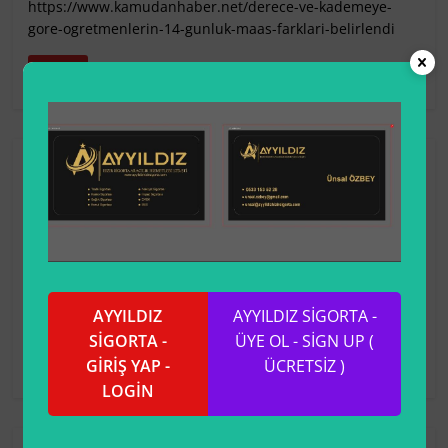
https://www.kamudanhaber.net/derece-ve-kademeye-
gore-ogretmenlerin-14-gunluk-maas-farklari-belirlendi
Devam
A-Güncel Haberler
Genel Kurmay Eski Başkanı Hulisi
Akar, 15 Temmuz 2006 askeri darbe
girişimini anlatıyor…
Temmuz 17, 2023
Feyzi Nursal Özbey
1823 Views
AYYILDIZ
AYYILDIZ SİGORTA -
https://vm.tiktok.com/ZM24VVQEk/
SİGORTA -
ÜYE OL - SİGN UP (
Devam
GİRİŞ YAP -
ÜCRETSİZ )
LOGİN