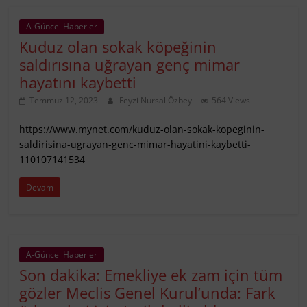
A-Güncel Haberler
Kuduz olan sokak köpeğinin
saldırısına uğrayan genç mimar
hayatını kaybetti
Temmuz 12, 2023
Feyzi Nursal Özbey
564 Views
https://www.mynet.com/kuduz-olan-sokak-kopeginin-
saldirisina-ugrayan-genc-mimar-hayatini-kaybetti-
110107141534
Devam
A-Güncel Haberler
Son dakika: Emekliye ek zam için tüm
gözler Meclis Genel Kurul’unda: Fark