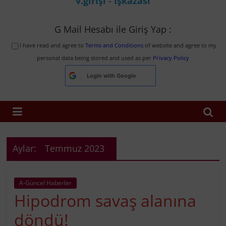
v.girişi
-
İşkazası
G Mail Hesabı ile Giriş Yap :
I have read and agree to
Terms and Conditions
of website and agree to my
personal data being stored and used as per
Privacy Policy
Login with
Google
Aylar:
Temmuz 2023
A-Güncel Haberler
Hipodrom savaş alanına
döndü!