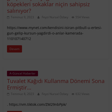
köpekleri sokaklar niçin sahipsiz
salınıyor?
Temmuz 9, 2023
Feyzi Nursal Özbey
554 Views
https://www.mynet.com/kendisini-isiran-pitbull-u-ertesi-
gun-gelip-kursun-yagdirdi-o-anlar-kamerada-
110107140712
Devam
A-Güncel Haberler
Tuvalet Kağıdı Kullanma Dönemi Sona
Ermiştir…
Temmuz 8, 2023
Feyzi Nursal Özbey
632 Views
. https://vm.tiktok.com/ZM29nbPpk/