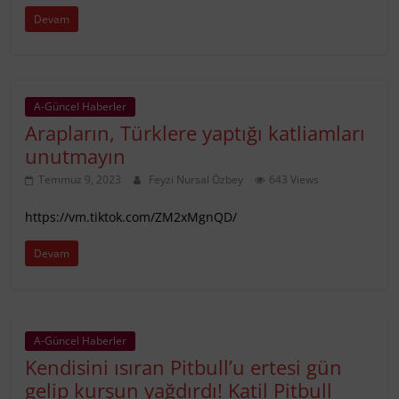
Devam
A-Güncel Haberler
Arapların, Türklere yaptığı katliamları
unutmayın
Temmuz 9, 2023
Feyzi Nursal Özbey
643 Views
https://vm.tiktok.com/ZM2xMgnQD/
Devam
A-Güncel Haberler
Kendisini ısıran Pitbull’u ertesi gün
gelip kurşun yağdırdı! Katil Pitbull