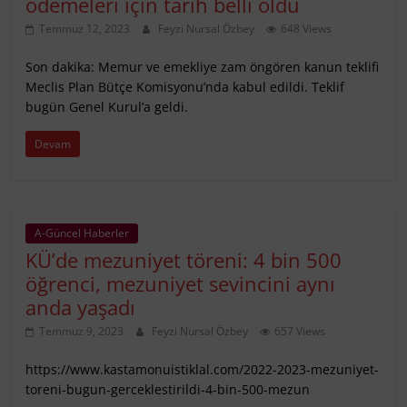
ödemeleri için tarih belli oldu
Temmuz 12, 2023
Feyzi Nursal Özbey
648 Views
Son dakika: Memur ve emekliye zam öngören kanun teklifi
Meclis Plan Bütçe Komisyonu’nda kabul edildi. Teklif
bugün Genel Kurul’a geldi.
Devam
A-Güncel Haberler
KÜ’de mezuniyet töreni: 4 bin 500
öğrenci, mezuniyet sevincini aynı
anda yaşadı
Temmuz 9, 2023
Feyzi Nursal Özbey
657 Views
https://www.kastamonuistiklal.com/2022-2023-mezuniyet-
toreni-bugun-gerceklestirildi-4-bin-500-mezun