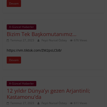
Devam
A-Güncel Haberler
Bizim Tek Başkomutanımız…
Temmuz 27, 2023
Feyzi Nursal Özbey
676 Views
https://vm.tiktok.com/ZM2psLCbB/
Devam
A-Güncel Haberler
12 yıldır Dünya’yı gezen Arjantinli;
Kastamonu’da
Temmuz 27, 2023
Feyzi Nursal Özbey
611 Views