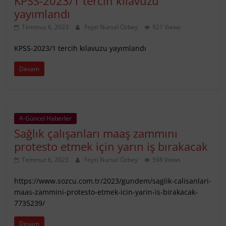
KPSS-2023/1 tercih kılavuzu
yayımlandı
Temmuz 6, 2023
Feyzi Nursal Özbey
921 Views
KPSS-2023/1 tercih kılavuzu yayımlandı
Devam
A-Güncel Haberler
Sağlık çalışanları maaş zammını
protesto etmek için yarın iş bırakacak
Temmuz 6, 2023
Feyzi Nursal Özbey
598 Views
https://www.sozcu.com.tr/2023/gundem/saglik-calisanlari-
maas-zammini-protesto-etmek-icin-yarin-is-birakacak-
7735239/
Devam