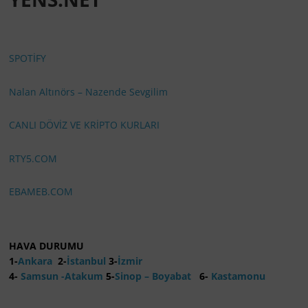
SPOTİFY
Nalan Altınörs – Nazende Sevgilim
CANLI DÖVİZ VE KRİPTO KURLARI
RTY5.COM
EBAMEB.COM
HAVA DURUMU
1-
Ankara
2-
İstanbul
3-
İzmir
4-
Samsun -Atakum
5-
Sinop – Boyabat
6-
Kastamonu