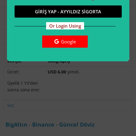
GİRİŞ YAP - AYYILDIZ SİGORTA
Seç
Free
Or Login Using
Ücretsiz
.
Google
Seç
Geography
USD 6.00
şimdi.
Üyelik 1 Yıl'den
sonra sona erer.
Seç
BigAltın
-
Binance
-
Güncel Döviz