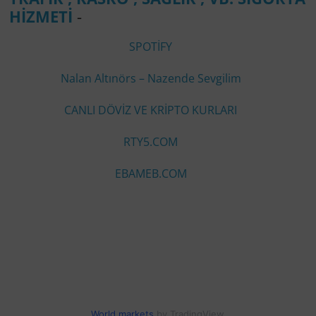
HİZMETİ
-
SPOTİFY
Nalan Altınörs – Nazende Sevgilim
CANLI DÖVİZ VE KRİPTO KURLARI
RTY5.COM
EBAMEB.COM
World markets
by TradingView