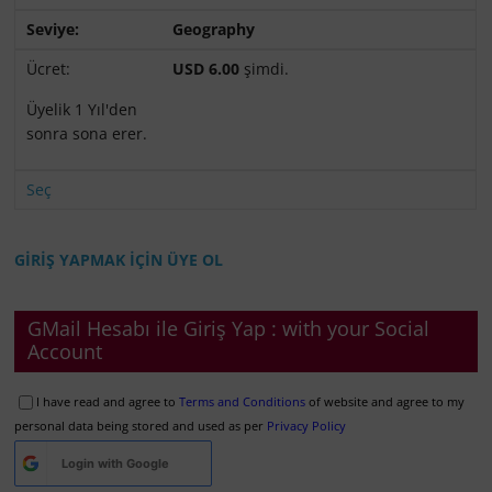
Geography
USD 6.00
şimdi.
Üyelik 1 Yıl'den
sonra sona erer.
Seç
GİRİŞ YAPMAK İÇİN ÜYE OL
GMail Hesabı ile Giriş Yap : with your Social
Account
I have read and agree to
Terms and Conditions
of website and agree to my
personal data being stored and used as per
Privacy Policy
Login with
Google