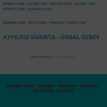
OPMOT.COM
-
GKCBS.COM
-
RETPOS.COM
-
OSYMS.COM
-
SPOR57.COM
-
HUAWES.COM
EBAMEB.COM
-
RTY5.COM
-
YENS.NET
-
WE8T.COM
AYYILDIZ SİGORTA - ÜNSAL ÖZBEY
World markets
by TradingView
EBAMEB -
GKCBS -
YENS.NET
-
RTY5.COM -
WE8T.COM
-
OSYMS.COM -
EFE19.NET