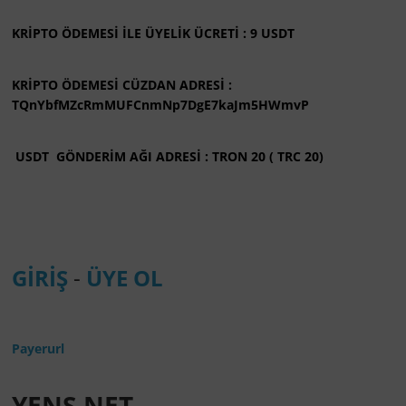
KRİPTO ÖDEMESİ İLE ÜYELİK ÜCRETİ : 9 USDT
KRİPTO ÖDEMESİ CÜZDAN ADRESİ :
TQnYbfMZcRmMUFCnmNp7DgE7kaJm5HWmvP
USDT GÖNDERİM AĞI ADRESİ : TRON 20 ( TRC 20)
GİRİŞ
-
ÜYE OL
Payerurl
YENS.NET