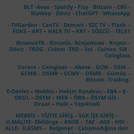
BLT
-
Avax
-
Spotify
-
Fizy
-
Bitcoin
-
CBS
-
BipWep
-
Döviz
-
ChatGPT
-
WhatsApp
-
TVGarden
-
CanTV
-
Dsmart
-
SZC TV –
Flash –
FOKS
–
KRT
–
HALK TV
–
KRT
–
SÖZCÜ
–
TELE1
BinanceTR
-
BinceGL
-
NinjaNews
-
Kripto
–
Döviz
-
TRDG
-
Coinm
-
TRD
–
Sol
-
Coinex
-
SI8
-
Coinglass
Varant
–
Coinglass
–
Above
-
GCM
–
OSM
–
GCMB
–
OSMB
–
GCMV
–
OSMB
–
Gümüş
–
Bitcoin
-
Trading
-
E-Devlet
–
Mebbis
-
Hekim Randevu
-
EBA
–
E-
OKUL
–
ÖSYM
– MEB
– ÖBA
–
ÖSYM GİS
-
Ziraat
–
Halk
–
Yapıkredi
MEBBİS
–
VİZİTE GİRİŞ
–
SGK İŞE GİRİŞ
–
H.MALİYE
-
Ebildirge
–
ANDE
-
TAE
-
AGE
-
HDI
-
ALLE
-
İLKSMS
–
Belgenet
-
Çalışmadığına dair