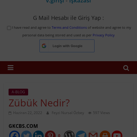
v.girişi
-
İşkazası
G Mail Hesabı ile Giriş Yap :
I have read and agree to
Terms and Conditions
of website and agree to my
personal data being stored and used as per
Privacy Policy
Login with
Google
A-BLOG
Zübük Nedir?
Haziran 22, 2022
Feyzi Nursal Özbey
597 Views
GKCBS.COM
0