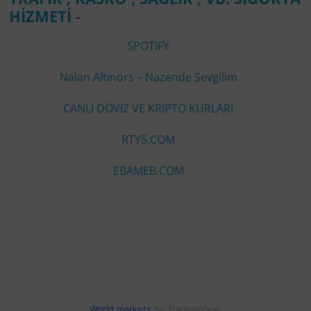
HİZMETİ
-
SPOTİFY
Nalan Altınörs – Nazende Sevgilim
CANLI DÖVİZ VE KRİPTO KURLARI
RTY5.COM
EBAMEB.COM
World markets
by TradingView