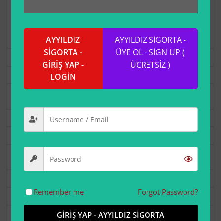
USD 12.00
şimdi.
Üyelik 1 Yıl'den
sonra sona erer.
AYYILDIZ
AYYILDIZ SİGORTA -
SİGORTA -
ÜYE OL - SİGN UP (
Seç
GİRİŞ YAP -
ÜCRETSİZ )
Premium
LOGİN
USD 30.00
şimdi.
Seç
Free
Ücretsiz
.
Seç
Remember me
Forgot Password?
Geography
USD 6.00
şimdi.
GİRİŞ YAP - AYYILDIZ SİGORTA