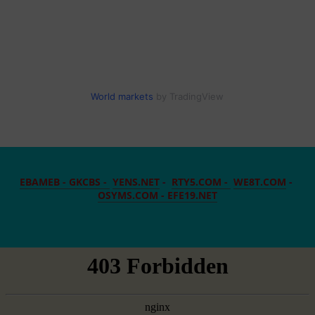
World markets
by TradingView
EBAMEB -
GKCBS -
YENS.NET
-
RTY5.COM -
WE8T.COM
-
OSYMS.COM -
EFE19.NET