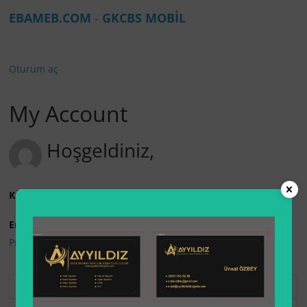
EBAMEB.COM
-
GKCBS MOBİL
Oturum aç
My Account
Hoşgeldiniz,
Kullanıcı Adı:
Email:
Profili Düzenle
|
Parola Değiştir
|
Çıkış Yap
1 Year Membership