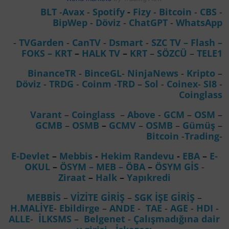
BLT
-
Avax
-
Spotify
-
Fizy
-
Bitcoin
-
CBS
-
BipWep
-
Döviz
-
ChatGPT
-
WhatsApp
-
TVGarden
-
CanTV
-
Dsmart
-
SZC TV –
Flash –
FOKS
–
KRT
–
HALK TV
–
KRT
–
SÖZCÜ
–
TELE1
BinanceTR
-
BinceGL
-
NinjaNews
-
Kripto
–
Döviz
-
TRDG
-
Coinm
-
TRD
–
Sol
-
Coinex
-
SI8
-
Coinglass
Varant
–
Coinglass
–
Above
-
GCM
–
OSM
–
GCMB
–
OSMB
–
GCMV
–
OSMB
–
Gümüş
–
Bitcoin
-
Trading
-
E-Devlet
–
Mebbis
-
Hekim Randevu
-
EBA
–
E-
OKUL
–
ÖSYM
– MEB
– ÖBA
–
ÖSYM GİS
-
Ziraat
–
Halk
–
Yapıkredi
MEBBİS
–
VİZİTE GİRİŞ
–
SGK İŞE GİRİŞ
–
H.MALİYE
-
Ebildirge
–
ANDE
-
TAE
-
AGE
-
HDI
-
ALLE
-
İLKSMS
–
Belgenet
-
Çalışmadığına dair