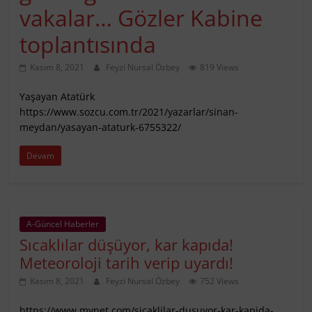
vakalar… Gözler Kabine
toplantısında
Kasım 8, 2021
Feyzi Nursal Özbey
819 Views
Yaşayan Atatürk
https://www.sozcu.com.tr/2021/yazarlar/sinan-
meydan/yasayan-ataturk-6755322/
Devam
A-Güncel Haberler
Sıcaklılar düşüyor, kar kapıda!
Meteoroloji tarih verip uyardı!
Kasım 8, 2021
Feyzi Nursal Özbey
752 Views
https://www.mynet.com/sicaklilar-dusuyor-kar-kapida-