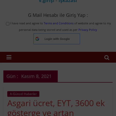
v.girişi
-
İşkazası
G Mail Hesabı ile Giriş Yap :
I have read and agree to
Terms and Conditions
of website and agree to my
personal data being stored and used as per
Privacy Policy
Login with
Google
Gün :
Kasım 8, 2021
A-Güncel Haberler
Asgari ücret, EYT, 3600 ek
gösterge ve artan