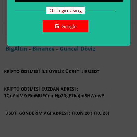
Üyelik 1 Yıl'den
Or Login Using
sonra sona erer.
Google
Seç
BigAltın
-
Binance
-
Güncel Döviz
KRİPTO ÖDEMESİ İLE ÜYELİK ÜCRETİ : 9 USDT
KRİPTO ÖDEMESİ CÜZDAN ADRESİ :
TQnYbfMZcRmMUFCnmNp7DgE7kaJm5HWmvP
USDT GÖNDERİM AĞI ADRESİ : TRON 20 ( TRC 20)