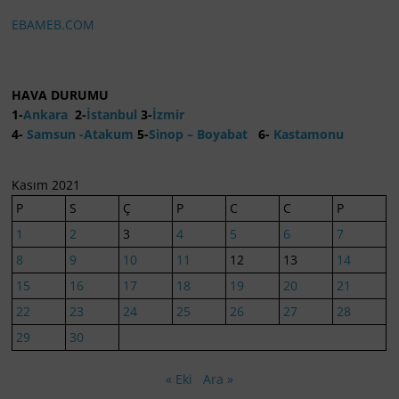
EBAMEB.COM
HAVA DURUMU
1-
Ankara
2-
İstanbul
3-
İzmir
4-
Samsun -Atakum
5-
Sinop – Boyabat
6-
Kastamonu
Kasım 2021
P
S
Ç
P
C
C
P
1
2
3
4
5
6
7
8
9
10
11
12
13
14
15
16
17
18
19
20
21
22
23
24
25
26
27
28
29
30
« Eki
Ara »